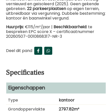
vernieuwd en geïsoleerd (2025). Geen gekende
gebreken.
22 parkeerplaatsen
op eigen terrein,
uitbreidbaar via vergunning. Dubbele bestemming:
kantoor én baanwinkel vergund.
Huurprijs:
€115/m²/jaar |
Beschikbaarheid:
te
bespreken EPC score X – certificaatnummer
20260507-0010868317-NR-3
Deel dit pand
Specificaties
Eigenschappen
Type
kantoor
Grondoppervlakte
2797.82m²