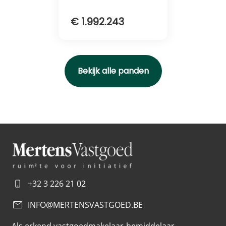
€ 1.992.243
Bekijk alle panden
+32 3 226 21 02
INFO@MERTENSVASTGOED.BE
Als erkend vastgoedmakelaar-bemiddelaar