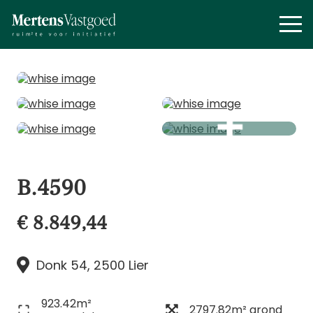
B.4590
€ 8.849,44
Donk 54, 2500 Lier
923.42m²
2797.82m² grond