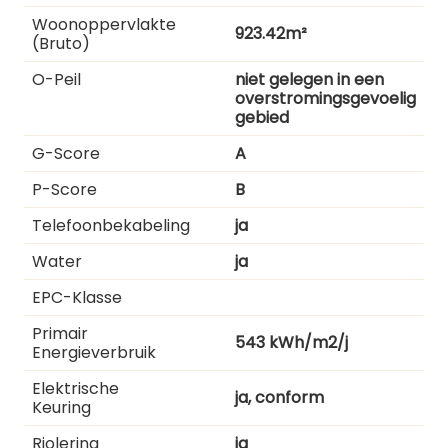
Woonoppervlakte
923.42m²
(bruto)
O-Peil
niet gelegen in een
overstromingsgevoelig
gebied
G-Score
A
P-Score
B
Telefoonbekabeling
ja
Water
ja
EPC-Klasse
Primair
543 kWh/m2/j
Energieverbruik
Elektrische
ja, conform
Keuring
Riolering
ja