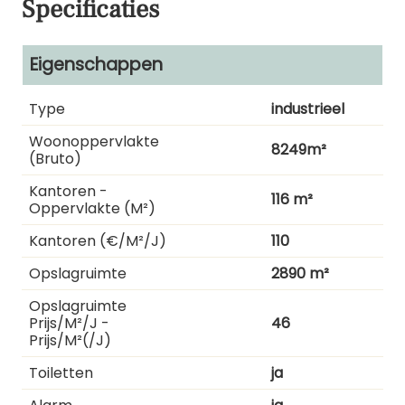
Specificaties
Eigenschappen
Type
industrieel
Woonoppervlakte
8249m²
(bruto)
Kantoren -
116 m²
Oppervlakte (m²)
Kantoren (€/m²/j)
110
Opslagruimte
2890 m²
Opslagruimte
Prijs/m²/j -
46
Prijs/m²(/j)
Toiletten
ja