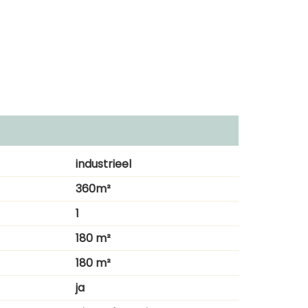
industrieel
360m²
1
180 m²
180 m²
ja