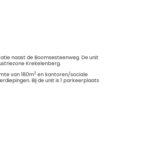
catie naast de Boomsesteenweg. De unit
ustriezone Krekelenberg.
2
uimte van 180m
en kantoren/sociale
erdiepingen. Bij de unit is 1 parkeerplaats