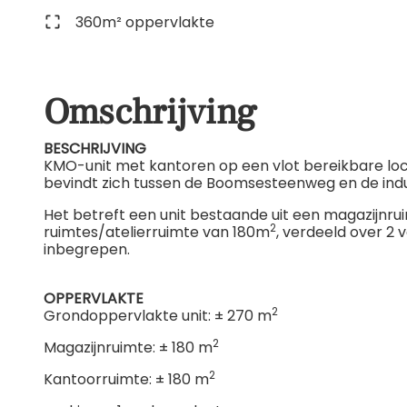
360m² oppervlakte
Omschrijving
BESCHRIJVING
KMO-unit met kantoren op een vlot bereikbare lo
bevindt zich tussen de Boomsesteenweg en de ind
Het betreft een unit bestaande uit een magazijnr
2
ruimtes/atelierruimte van 180m
, verdeeld over 2 v
inbegrepen.
OPPERVLAKTE
2
Grondoppervlakte unit: ± 270 m
2
Magazijnruimte: ± 180 m
2
Kantoorruimte: ± 180 m