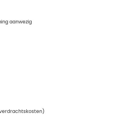
ning aanwezig
overdrachtskosten)