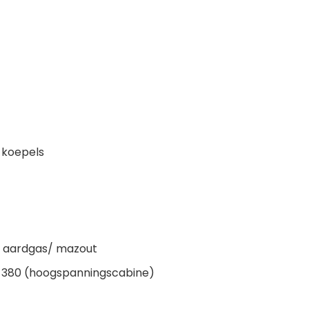
 koepels
p aardgas/ mazout
 3 x 380 (hoogspanningscabine)