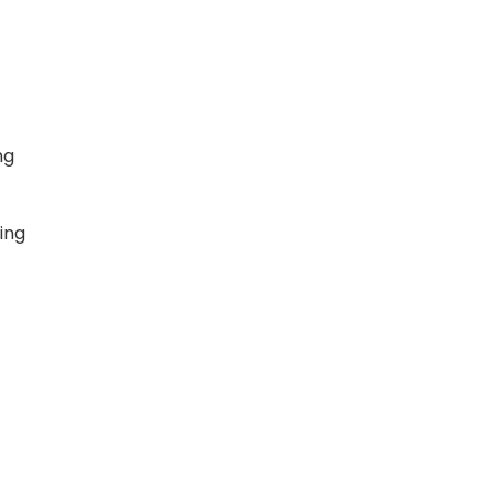
ng
ing