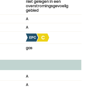
niet gelegen in een
overstromingsgevoelig
gebied
A
A
gas
A
A