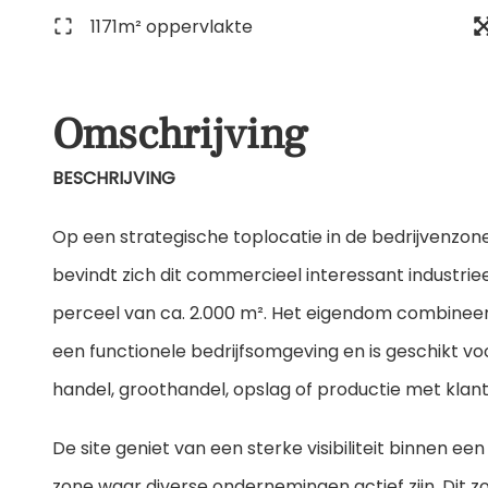
1171m² oppervlakte
Omschrijving
BESCHRIJVING
Op een strategische toplocatie in de bedrijvenzone
bevindt zich dit commercieel interessant industr
perceel van ca. 2.000 m². Het eigendom combineert
een functionele bedrijfsomgeving en is geschikt vo
handel, groothandel, opslag of productie met klan
De site geniet van een sterke visibiliteit binnen 
zone waar diverse ondernemingen actief zijn. Dit z