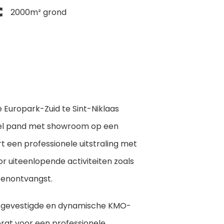
2000m² grond
 Europark-Zuid te Sint-Niklaas
ieel pand met showroom op een
 een professionele uitstraling met
or uiteenlopende activiteiten zoals
tenontvangst.
een gevestigde en dynamische KMO-
orgt voor een professionele