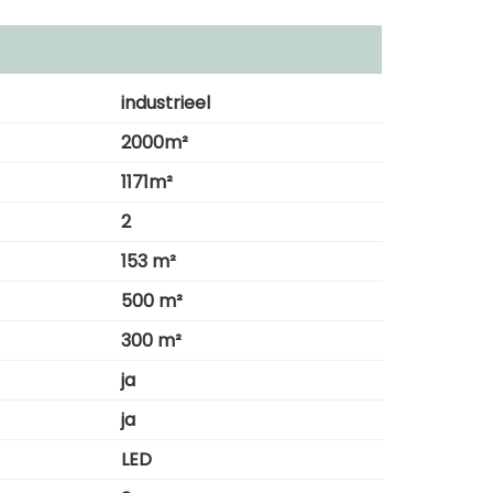
industrieel
2000m²
1171m²
2
153 m²
500 m²
300 m²
ja
ja
LED