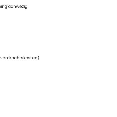
ning aanwezig
 overdrachtskosten)