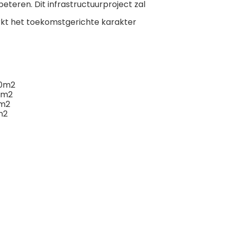
teren. Dit infrastructuurproject zal
rkt het toekomstgerichte karakter
00m2
 m2
 m2
m2