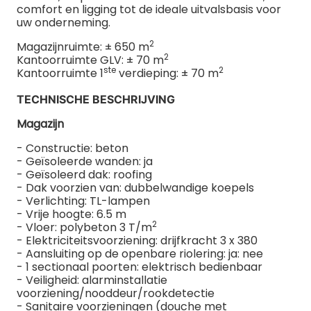
comfort en ligging tot de ideale uitvalsbasis voor
uw onderneming.
2
Magazijnruimte: ± 650 m
2
Kantoorruimte GLV: ± 70 m
ste
2
Kantoorruimte 1
verdieping: ± 70 m
TECHNISCHE BESCHRIJVING
Magazijn
- Constructie: beton
- Geïsoleerde wanden: ja
- Geïsoleerd dak: roofing
- Dak voorzien van: dubbelwandige koepels
- Verlichting: TL-lampen
- Vrije hoogte: 6.5 m
2
- Vloer: polybeton 3 T/m
- Elektriciteitsvoorziening: drijfkracht 3 x 380
- Aansluiting op de openbare riolering: ja: nee
- 1 sectionaal poorten: elektrisch bedienbaar
- Veiligheid: alarminstallatie
voorziening/nooddeur/rookdetectie
- Sanitaire voorzieningen (douche met