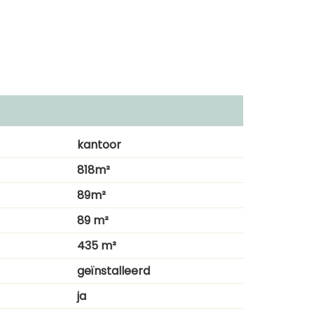
kantoor
818m²
89m²
89 m²
435 m²
geïnstalleerd
ja