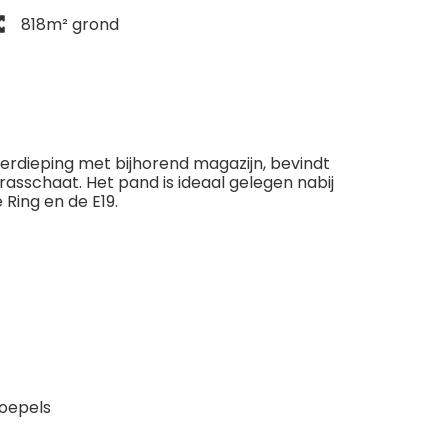
818m² grond
verdieping met bijhorend magazijn, bevindt
Brasschaat. Het pand is ideaal gelegen nabij
Ring en de E19.
koepels