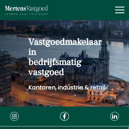
Vastgoed­makelaar
in
bedrijfsmatig
vastgoed
Kantoren, industrie & retail