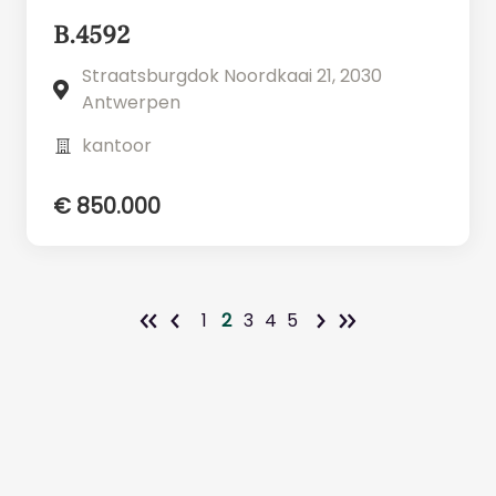
B.4592
Straatsburgdok Noordkaai 21, 2030
Antwerpen
kantoor
€ 850.000
1
2
3
4
5