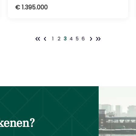
€ 1.395.000
1
2
3
4
5
6
ekenen?