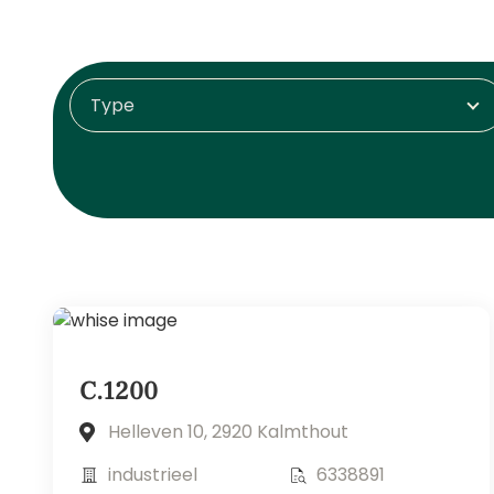
Type
C.1200
Helleven 10, 2920 Kalmthout
industrieel
6338891