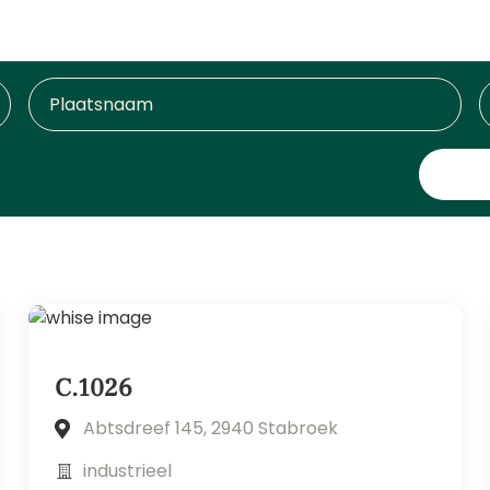
C.1026
Abtsdreef 145, 2940 Stabroek
industrieel