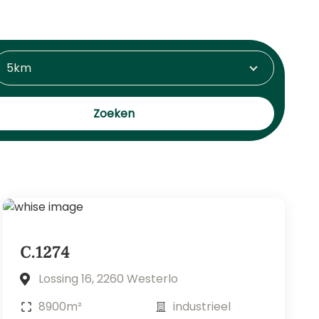
5km
Zoeken
C.1274
Lossing 16, 2260 Westerlo
8900m²
industrieel